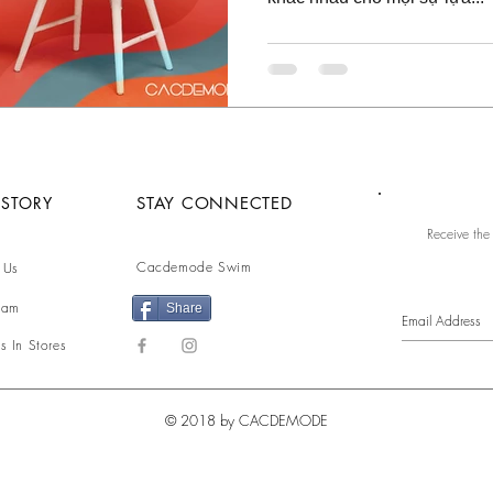
 STORY
STAY CONNECTED
Receive the
Cacdemode Swim
 Us
eam
Share
s In Stores
© 2018 by CACDEMODE