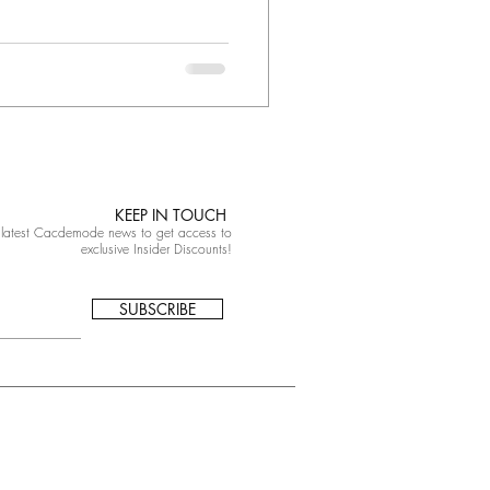
KEEP IN TOUCH
 latest Cacdemode news to get access to
exclusive Insider Discounts!
SUBSCRIBE