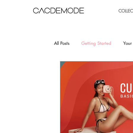
COLLE
All Posts
Getting Started
Your