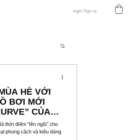
Login/Sign up
MÙA HÈ VỚI
Ồ BƠI MỚI
CURVE” CỦA
à thời điểm “lên ngôi” cho
loạt phong cách và kiểu dáng