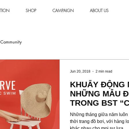
CTION
SHOP
CAMPAIGN
ABOUT US
 Community
Jun 20, 2018
2 min read
KHUẤY ĐỘNG 
NHỮNG MẪU Đ
TRONG BST “
CACDEMODE
Những tháng giữa năm luôn l
thời trang đồ bơi, với hàng 
khác nhau cho mọi sự lựa...