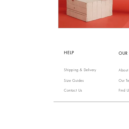
HELP
OUR
Shipping & Delivery
About
Size Guides
Our T
Contact Us
Find U